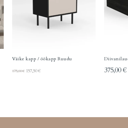
Väike kapp / öökapp Ruudu
Diivanilau
375,00
€
157,50
€
175,00
€