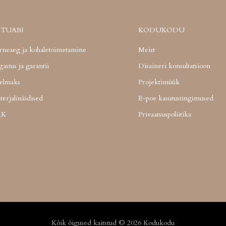
STUABI
KODUKODU
rneaeg ja kohaletoimetamine
Meist
astus ja garantii
Disaineri konsultatsioon
relmaks
Projektimüük
terjalinäidised
E-poe kasutustingimused
KK
Privaatsuspoliitika
Kõik õigused kaitstud © 2026 Kodukodu