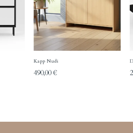
Kapp Nudi
D
490,00
€
2