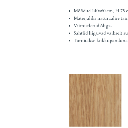
Mõõdud 140×60 cm, H 75
Materjaliks naturaalne t
Viimistletud õliga.
Sahtlid liiguvad vaikselt su
Tarnitakse kokkupanduna