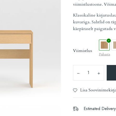
viimistlustoone. Võima
Klassikaline kirjutusl
kuvariga. Sahtlid on täp
käepäraselt paigutada v
Viimistlus
Puhasta
Lisa Soovinimekirj
Estimated Delivery