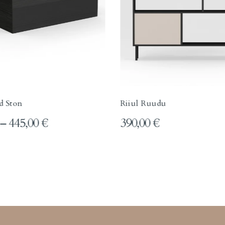
d Ston
Riiul Ruudu
–
445,00
€
390,00
€