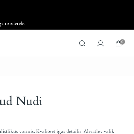
ga toodetele.
0
aud Nudi
istlikus vormis. Kvaliteet igas detailis. Ahvatlev valik