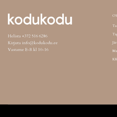
O
Ta
Tag
Helista +372 516 6286
Kirjuta info@kodukodu.ee
Jä
Vastame E-R kl 10-16
Ma
K