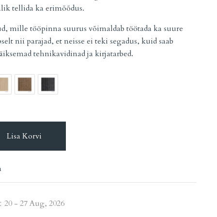
lik tellida ka erimõõdus.
aud, mille tööpinna suurus võimaldab töötada ka suure
selt nii parajad, et neisse ei teki segadus, kuid saab
äiksemad tehnikavidinad ja kirjatarbed.
Lisa Korvi
a
:
20 - 27 Aug, 2026