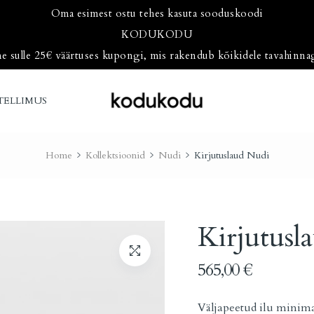
Oma esimest ostu tehes kasuta sooduskoodi
KODUKODU
 sulle 25€ väärtuses kupongi, mis rakendub kõikidele tavahinna
TELLIMUS
Home
Kollektsioonid
Nudi
Kirjutuslaud Nudi
Kirjutusl
565,00
€
Väljapeetud ilu minimal