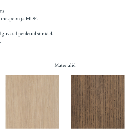
 cm
ammespoon ja MDF.
lguvatel peidetud siinidel.
.
Materjalid