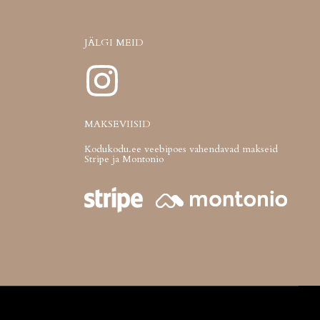
JÄLGI MEID
MAKSEVIISID
Kodukodu.ee veebipoes vahendavad makseid
Stripe ja Montonio